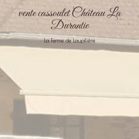
vente cassoulet Château La
Durantie
La Ferme de Laupilière