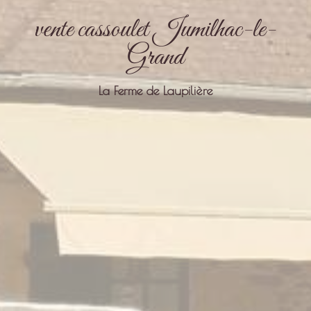
vente cassoulet Jumilhac-le-
Grand
La Ferme de Laupilière